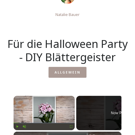
Natalie Bauer
Für die Halloween Party
- DIY Blättergeister
ALLGEMEIN
×
Now Playing
×
Play
Unmute
Fullscreen