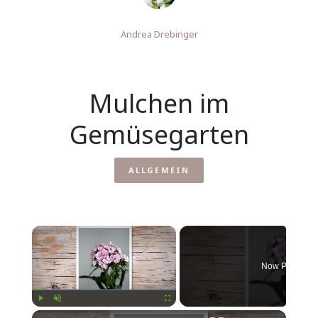
Andrea Drebinger
Mulchen im
Gemüsegarten
ALLGEMEIN
×
Now Playing
×
Play
Unmute
Fullscreen