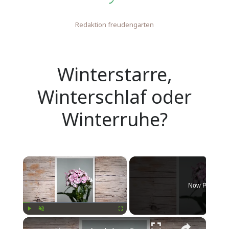
Redaktion freudengarten
Winterstarre,
Winterschlaf oder
Winterruhe?
×
Now Playing
×
Play
Unmute
Fullscreen