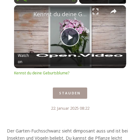
×
Play
Unmute
Fullscreen
Kennst du deine Geburtsblume?
Play
Watch
on
Video
Kennst du deine Geburtsblume?
STAUDEN
22. Januar 2025 08:22
Der Garten-Fuchsschwanz sieht dimposant auss und ist bei
Insekten und Vögeln beliebt. Du kannst die Pflanze leicht