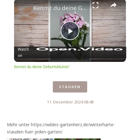
×
Play
Unmute
Fullscreen
Kennst du deine Geburtsblume?
Play
Watch
on
Video
Kennst du deine Geburtsblume?
STAUDEN
11. Dezember 2024 08:48
Mehr unter https://wildes-gartenherz.de/winterharte-
stauden-fuer-jeden-garten/