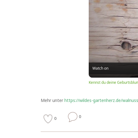
Watch on
Kennst du deine Geburtsblu
Mehr unter
https://wildes-gartenherz.de/walnu
0
0