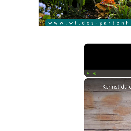
Play
Unmute
Kennst du 