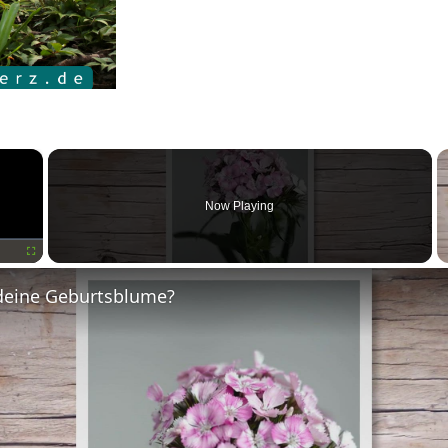
×
Now Playing
Fullscreen
deine Geburtsblume?