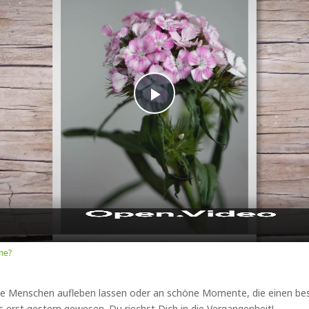
Play
Video
me?
nene Menschen aufleben lassen oder an schöne Momente, die einen b
 es erst gestern gewesen. Du riechst Dich in die Vergangenheit!