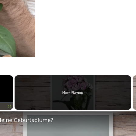
×
Now Playing
Fullscreen
deine Geburtsblume?