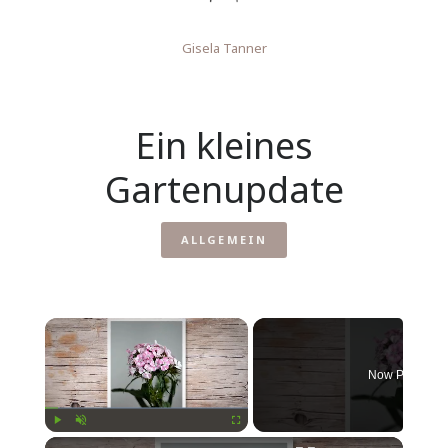
Gisela Tanner
Ein kleines
Gartenupdate
ALLGEMEIN
Now Playing
Play
Unmute
Fullscreen