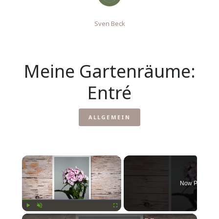
Sven Beck
Meine Gartenräume:
Entré
ALLGEMEIN
Now Playing
Play
Unmute
Fullscreen