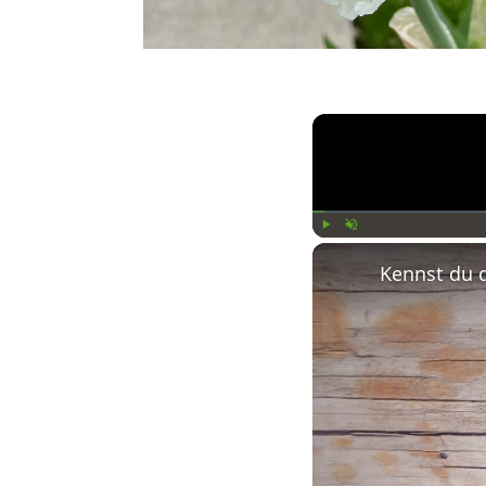
Play
Unmute
Kennst du 