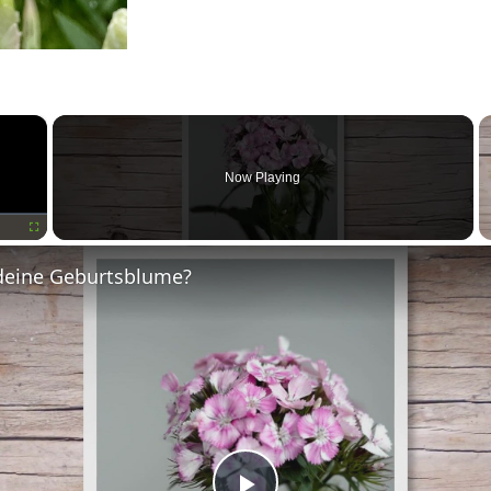
×
Now Playing
Fullscreen
deine Geburtsblume?