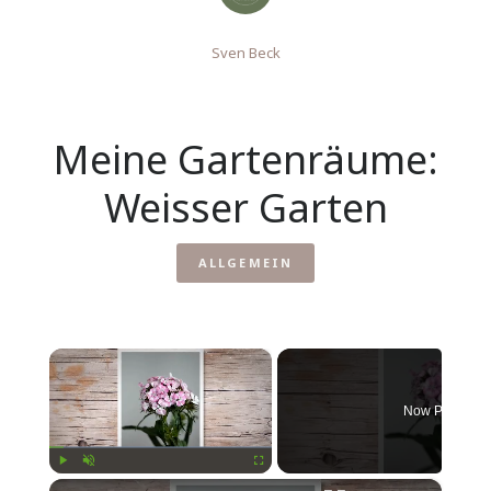
Sven Beck
Meine Gartenräume:
Weisser Garten
ALLGEMEIN
×
Now Playing
×
Play
Unmute
Fullscreen