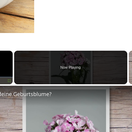
×
Now Playing
Fullscreen
deine Geburtsblume?