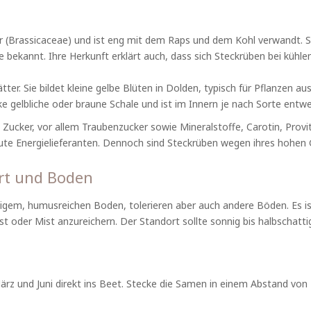
er (Brassicaceae) und ist eng mit dem Raps und dem Kohl verwandt. S
ze bekannt. Ihre Herkunft erklärt auch, dass sich Steckrüben bei küh
er. Sie bildet kleine gelbe Blüten in Dolden, typisch für Pflanzen aus
cke gelbliche oder braune Schale und ist im Innern je nach Sorte entwe
el Zucker, vor allem Traubenzucker sowie Mineralstoffe, Carotin, Pro
gute Energielieferanten. Dennoch sind Steckrüben wegen ihres hohen
rt und Boden
igem, humusreichen Boden, tolerieren aber auch andere Böden. Es ist
oder Mist anzureichern. Der Standort sollte sonnig bis halbschattig
rz und Juni direkt ins Beet. Stecke die Samen in einem Abstand von