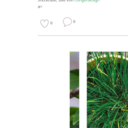
a>
0
0