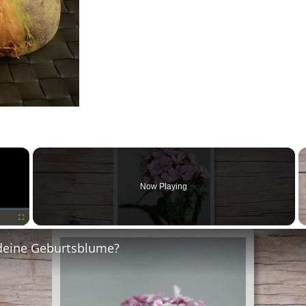
×
Now Playing
Fullscreen
deine Geburtsblume?