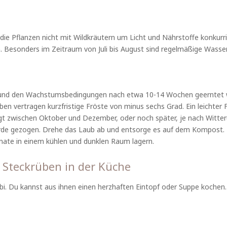
die Pflanzen nicht mit Wildkräutern um Licht und Nährstoffe konkur
 Besonders im Zeitraum von Juli bis August sind regelmäßige Wasse
und den Wachstumsbedingungen nach etwa 10-14 Wochen geerntet wer
en vertragen kurzfristige Fröste von minus sechs Grad. Ein leichter
egt zwischen Oktober und Dezember, oder noch später, je nach Witter
Erde gezogen. Drehe das Laub ab und entsorge es auf dem Kompost.
onate in einem kühlen und dunklen Raum lagern.
 Steckrüben in der Küche
bi. Du kannst aus ihnen einen herzhaften Eintopf oder Suppe koche