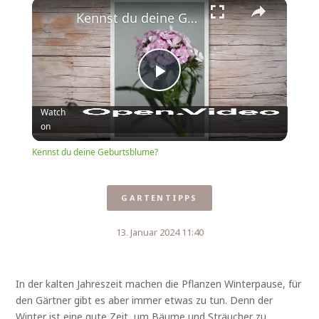
Play
Unmute
Fullscreen
Kennst du deine Geburtsblume?
Play
Watch
on
Video
Kennst du deine Geburtsblume?
GARTENTIPPS
13. Januar 2024 11:40
In der kalten Jahreszeit machen die Pflanzen Winterpause, für
den Gärtner gibt es aber immer etwas zu tun. Denn der
Winter ist eine gute Zeit, um Bäume und Sträucher zu