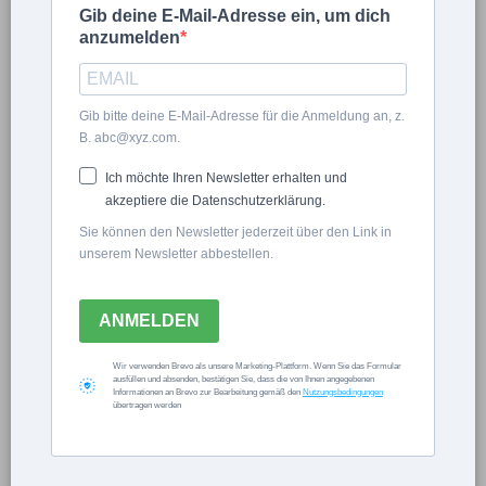
Gib deine E-Mail-Adresse ein, um dich
anzumelden
Sven Beck
Gib bitte deine E-Mail-Adresse für die Anmeldung an, z.
B. abc@xyz.com.
Interview: Das ist mein
Ich möchte Ihren Newsletter erhalten und
Gartenbuch!
akzeptiere die Datenschutzerklärung.
Sie können den Newsletter jederzeit über den Link in
unserem Newsletter abbestellen.
ALLGEMEIN
ANMELDEN
×
Wir verwenden Brevo als unsere Marketing-Plattform. Wenn Sie das Formular
ausfüllen und absenden, bestätigen Sie, dass die von Ihnen angegebenen
Informationen an Brevo zur Bearbeitung gemäß den
Nutzungsbedingungen
Now Playing
übertragen werden
×
Play
Unmute
Fullscreen