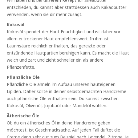
Wir haben uns bei unserem Rezept für Sheabutter
entschieden, du kannst aber stattdessen auch Kakaobutter
verwenden, wenn sie dir mehr zusagt.
Kokosöl
Kokosöl spendet der Haut Feuchtigkeit und ist daher vor
allem ei trockener Haut empfehlenswert. In ihm ist
Laurinsäure reichlich enthalten, das gereizte oder
entzündende Hautpartien beruhigen kann. Es macht die Haut
weich und zart und zieht schneller ein als andere
Pflanzenfette.
Pflanzliche Öle
Pflanzliche Öle ähneln im Aufbau unseren hauteigenen
Lipiden. Daher sollte in deiner selbstgemachten Handcreme
auch pflanzliche Öle enthalten sein. Du kannst zwischen
Kokosöl, Olivenöl, Jojobaöl oder Mandelöl wählen.
Ätherische Öle
Ob du ein ätherisches Öl in deine Handcreme geben
möchtest, ist Geschmacksache. Auf jeden Fall duftet die
Creme dann sehr gut zum Beispiel nach Lavendel, Zitrone, je