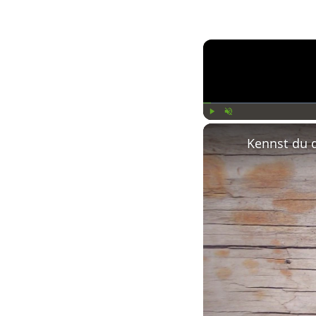
Play
Unmute
Kennst du 