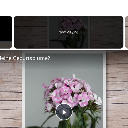
×
Now Playing
Fullscreen
deine Geburtsblume?
Play