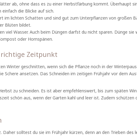
Blätter ab, ohne dass es zu einer Herbstfärbung kommt. Überhaupt sind
 einfach die Blicke auf sich.
t im lichten Schatten und sind gut zum Unterpflanzen von großen Bäu
er Blüten bildet.
ien viel Wasser. Auch beim Düngen darfst du nicht sparen. Dünge s
 Kompost oder Hornspänen.
richtige Zeitpunkt
n Winter geschnitten, wenn sich die Pflanze noch in der Winterpau
die Schere ansetzen. Das Schneiden im zeitigen Frühjahr vor dem Austr
 Herbst zu schneiden. Es ist aber empfehlenswert, bis zum späten Win
eszeit schön aus, wenn der Garten kahl und leer ist. Zudem schützen 
n
 Daher solltest du sie im Frühjahr kürzen, denn an den Trieben des le