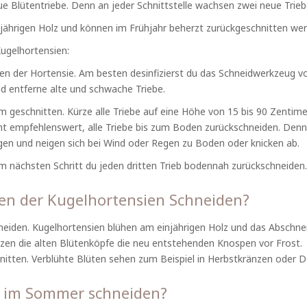
ue Blütentriebe. Denn an jeder Schnittstelle wachsen zwei neue Trieb
ährigen Holz und können im Frühjahr beherzt zurückgeschnitten wer
Kugelhortensien:
 der Hortensie. Am besten desinfizierst du das Schneidwerkzeug vor
d entferne alte und schwache Triebe.
m geschnitten. Kürze alle Triebe auf eine Höhe von 15 bis 90 Zentim
cht empfehlenswert, alle Triebe bis zum Boden zurückschneiden. Denn d
gen und neigen sich bei Wind oder Regen zu Boden oder knicken ab.
m nächsten Schritt du jeden dritten Trieb bodennah zurückschneiden.
en der Kugelhortensien Schneiden?
chneiden. Kugelhortensien blühen am einjährigen Holz und das Abschn
tzen die alten Blütenköpfe die neu entstehenden Knospen vor Frost.
nitten. Verblühte Blüten sehen zum Beispiel in Herbstkränzen oder 
ie im Sommer schneiden?