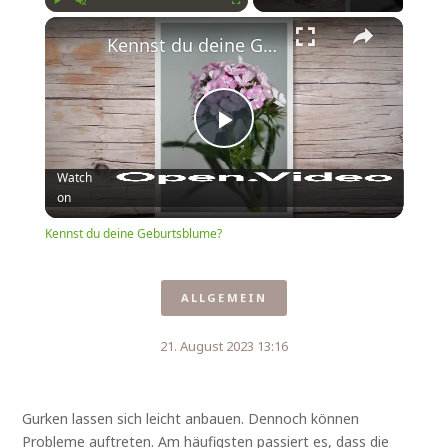
Play
Unmute
Fullscreen
Kennst du deine Geburtsblume?
Play
Watch
on
Video
Kennst du deine Geburtsblume?
ALLGEMEIN
21. August 2023 13:16
Gurken lassen sich leicht anbauen. Dennoch können
Probleme auftreten. Am häufigsten passiert es, dass die