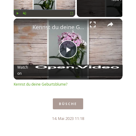
×
Play
Unmute
Fullscreen
Kennst du deine Geburtsblume?
Play
Watch
on
Video
Kennst du deine Geburtsblume?
BÜSCHE
14. Mai 2023 11:18