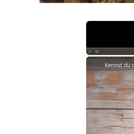
Play
Unmute
Kennst du 