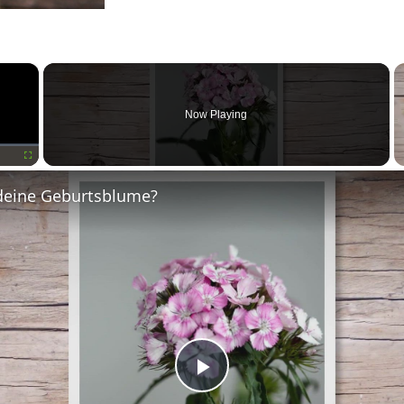
×
Now Playing
Fullscreen
deine Geburtsblume?
Play