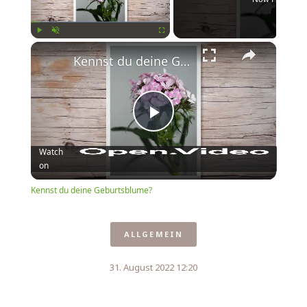
×
Play
Unmute
Fullscreen
Kennst du deine Geburtsblume?
Play
Watch
on
Video
Kennst du deine Geburtsblume?
ALLGEMEIN
31. August 2022 12:20