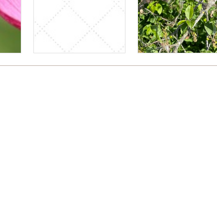
Bitte logge Dich ein, um einen Kommentar zu hinterlassen.
sst.
 freudengarten
Für Unternehmen
FAQ
Ko
Wir verwenden Affiliate-Links
Newsletter abonnieren