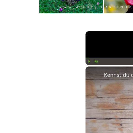
Play
Unmute
Kennst du 