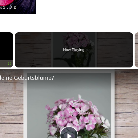
×
Now Playing
Fullscreen
deine Geburtsblume?