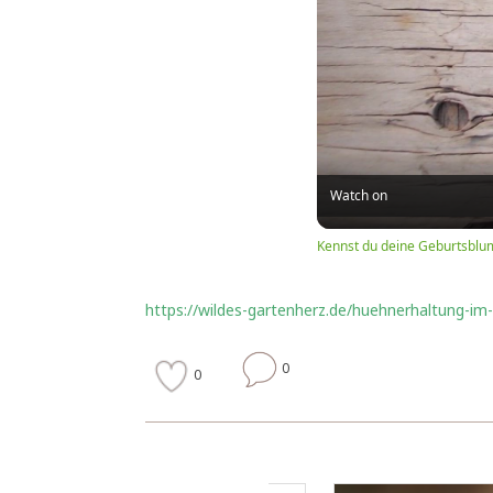
Watch on
Kennst du deine Geburtsblu
https://wildes-gartenherz.de/huehnerhaltung-i
0
0