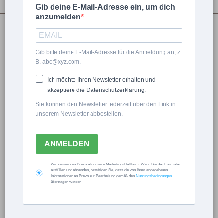
Gib deine E-Mail-Adresse ein, um dich
anzumelden
Andrea Drebinger
Gib bitte deine E-Mail-Adresse für die Anmeldung an, z.
B. abc@xyz.com.
Ich möchte Ihren Newsletter erhalten und
Flamingoblume Pflege:
akzeptiere die Datenschutzerklärung.
Tipps zu Standort,
Sie können den Newsletter jederzeit über den Link in
unserem Newsletter abbestellen.
Gießen und Düngen
ANMELDEN
Wir verwenden Brevo als unsere Marketing-Plattform. Wenn Sie das Formular
ausfüllen und absenden, bestätigen Sie, dass die von Ihnen angegebenen
Informationen an Brevo zur Bearbeitung gemäß den
Nutzungsbedingungen
übertragen werden
Now Playing