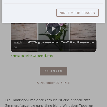
Play
Unmute
Fullscreen
Kennst du deine Geburtsblume?
NICHT MEHR FRAGEN
Play
Watch
on
Video
Kennst du deine Geburtsblume?
PFLANZEN
6. Dezember 2016 15:41
Die Flamingoblume oder Anthurie ist eine pflegeleichte
Zimmerpflanze, die ganzjährig blüht. Wir geben Tipps zur