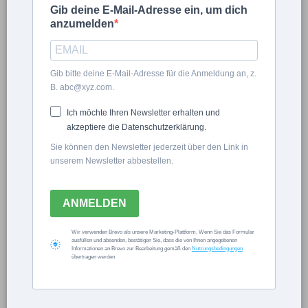
Gib deine E-Mail-Adresse ein, um dich
anzumelden
Sven Beck
Gib bitte deine E-Mail-Adresse für die Anmeldung an, z.
B. abc@xyz.com.
5 Arbeiten für Gärtner
Ich möchte Ihren Newsletter erhalten und
im Juli
akzeptiere die Datenschutzerklärung.
Sie können den Newsletter jederzeit über den Link in
unserem Newsletter abbestellen.
ALLGEMEIN
ANMELDEN
Wir verwenden Brevo als unsere Marketing-Plattform. Wenn Sie das Formular
ausfüllen und absenden, bestätigen Sie, dass die von Ihnen angegebenen
Informationen an Brevo zur Bearbeitung gemäß den
Nutzungsbedingungen
Now Playing
übertragen werden
Play
Unmute
Fullscreen