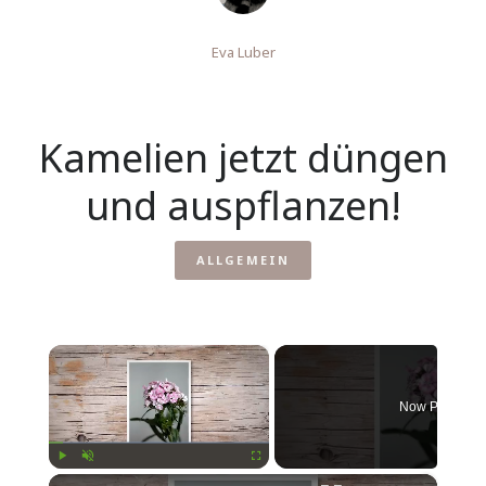
Eva Luber
Kamelien jetzt düngen
und auspflanzen!
ALLGEMEIN
×
Now Playing
×
Play
Unmute
Fullscreen