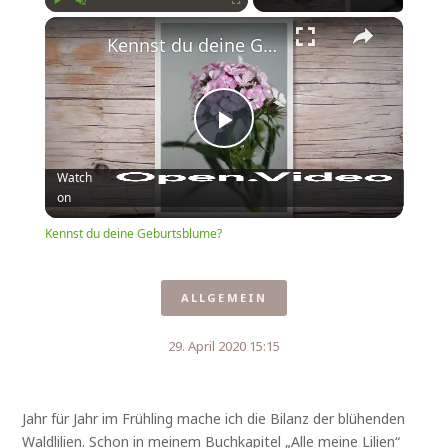
×
Play
Unmute
Fullscreen
Kennst du deine Geburtsblume?
Play
Watch
on
Video
Kennst du deine Geburtsblume?
ALLGEMEIN
29. April 2020 15:15
Jahr für Jahr im Frühling mache ich die Bilanz der blühenden
Waldlilien. Schon in meinem Buchkapitel „Alle meine Lilien“