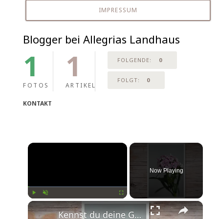
IMPRESSUM
Blogger bei Allegrias Landhaus
1
1
FOLGENDE:
0
FOLGT:
0
FOTOS
ARTIKEL
KONTAKT
Now Playing
Play
Unmute
Fullscreen
Kennst du deine Geburtsblume?