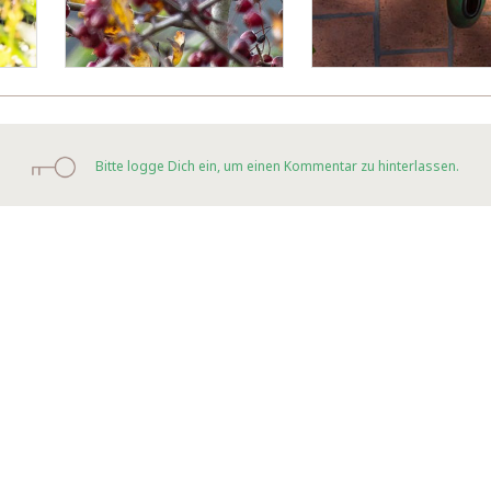
Bitte logge Dich ein, um einen Kommentar zu hinterlassen.
.
 freudengarten
Für Unternehmen
FAQ
Ko
Wir verwenden Affiliate-Links
Newsletter abonnieren
AGB