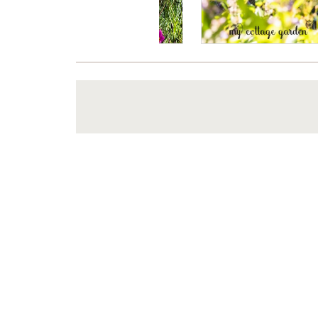
Es wurden noch keine Kommentare verfasst
Über
Copyright © 2025. Freudengarten.