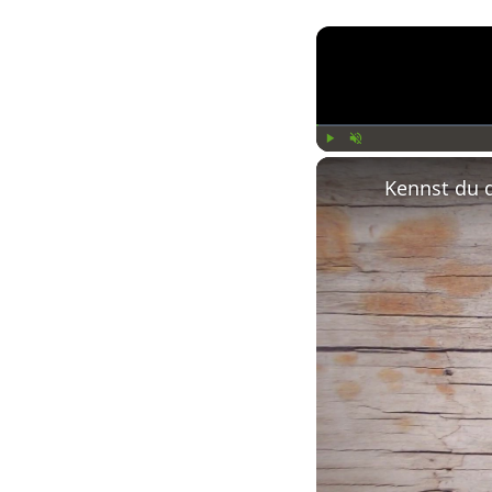
Play
Unmute
Kennst du 