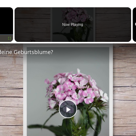
×
Now Playing
Fullscreen
deine Geburtsblume?
Play