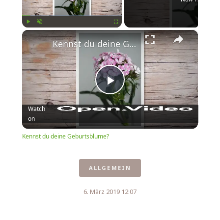
×
Play
Unmute
Fullscreen
Kennst du deine Geburtsblume?
Play
Watch
on
Video
Kennst du deine Geburtsblume?
ALLGEMEIN
6. März 2019 12:07