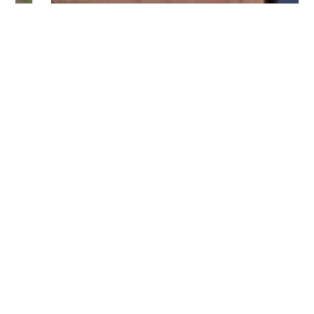
Bitte logge Dich ein, um einen Kommentar zu
hinterlassen.
Es wurden noch keine Kommentare verfasst.