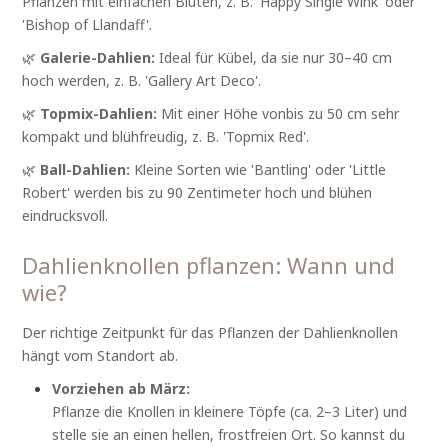
Pflanzen mit einfachen Blüten, z. B. 'Happy Single Wink' oder
'Bishop of Llandaff'.
🌿
Galerie-Dahlien:
Ideal für Kübel, da sie nur 30–40 cm
hoch werden, z. B. 'Gallery Art Deco'.
🌿
Topmix-Dahlien:
Mit einer Höhe vonbis zu 50 cm sehr
kompakt und blühfreudig, z. B. 'Topmix Red'.
🌿
Ball-Dahlien:
Kleine Sorten wie 'Bantling' oder 'Little
Robert' werden bis zu 90 Zentimeter hoch und blühen
eindrucksvoll.
Dahlienknollen pflanzen: Wann und
wie?
Der richtige Zeitpunkt für das Pflanzen der Dahlienknollen
hängt vom Standort ab.
Vorziehen ab März:
Pflanze die Knollen in kleinere Töpfe (ca. 2–3 Liter) und
stelle sie an einen hellen, frostfreien Ort. So kannst du