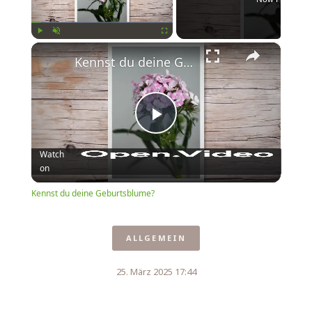
×
Play
Unmute
Fullscreen
Kennst du deine Geburtsblume?
Play
Watch
on
Video
Kennst du deine Geburtsblume?
ALLGEMEIN
25. März 2025 17:44