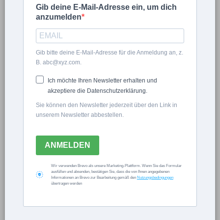
Gib deine E-Mail-Adresse ein, um dich
anzumelden
Natalie Bauer
Gib bitte deine E-Mail-Adresse für die Anmeldung an, z.
B. abc@xyz.com.
Der Naturgarten von
Ich möchte Ihren Newsletter erhalten und
Katja Falkenburger
akzeptiere die Datenschutzerklärung.
Sie können den Newsletter jederzeit über den Link in
unserem Newsletter abbestellen.
ALLGEMEIN
ANMELDEN
×
Wir verwenden Brevo als unsere Marketing-Plattform. Wenn Sie das Formular
ausfüllen und absenden, bestätigen Sie, dass die von Ihnen angegebenen
Informationen an Brevo zur Bearbeitung gemäß den
Nutzungsbedingungen
Now Playing
übertragen werden
×
Play
Unmute
Fullscreen