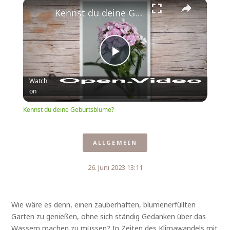
Play
Unmute
Fullscreen
Kennst du deine Geburtsblume?
Play
Watch
on
Video
Kennst du deine Geburtsblume?
ALLGEMEIN
26. Juni 2023 13:11
Wie wäre es denn, einen zauberhaften, blumenerfüllten
Garten zu genießen, ohne sich ständig Gedanken über das
Wässern machen zu müssen? In Zeiten des Klimawandels mit