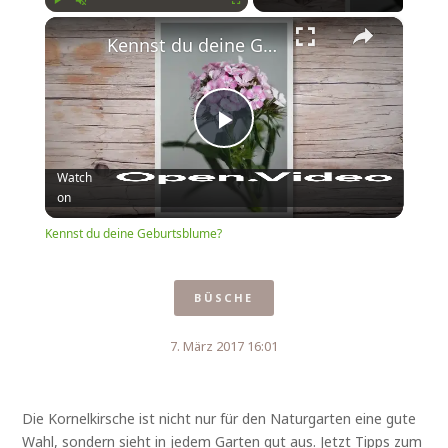
×
Play
Unmute
Fullscreen
Kennst du deine Geburtsblume?
Play
Watch
on
Video
Kennst du deine Geburtsblume?
BÜSCHE
7. März 2017 16:01
Die Kornelkirsche ist nicht nur für den Naturgarten eine gute
Wahl, sondern sieht in jedem Garten gut aus. Jetzt Tipps zum