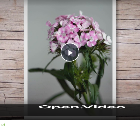
Play
Video
me?