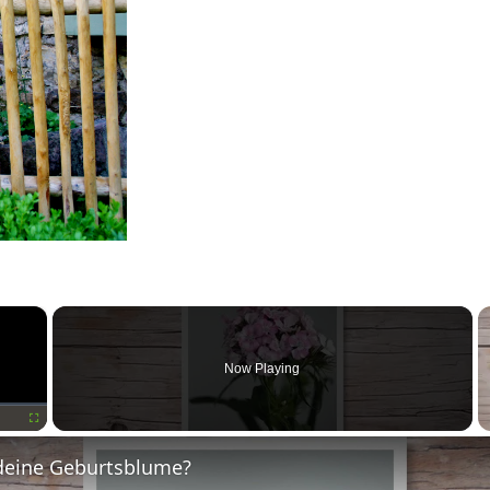
×
Now Playing
Fullscreen
deine Geburtsblume?