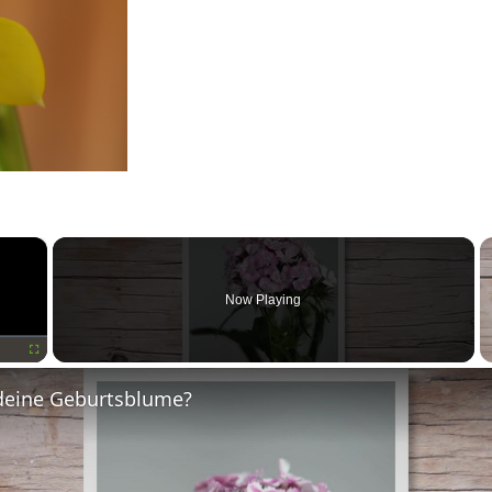
×
Now Playing
Fullscreen
deine Geburtsblume?