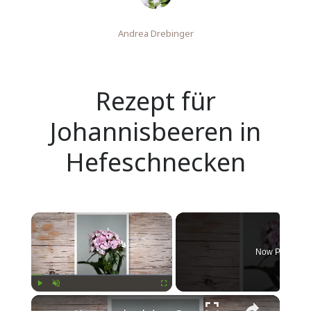
Andrea Drebinger
Rezept für
Johannisbeeren in
Hefeschnecken
Now Playing
Play
Unmute
Fullscreen