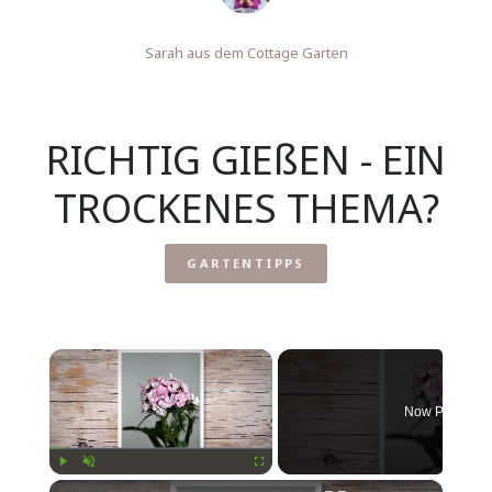
Sarah aus dem Cottage Garten
RICHTIG GIEßEN - EIN
TROCKENES THEMA?
GARTENTIPPS
×
Now Playing
×
Play
Unmute
Fullscreen