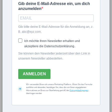
Gib deine E-Mail-Adresse ein, um dich
anzumelden
Gib bitte deine E-Mail-Adresse für die Anmeldung an, z.
B. abc@xyz.com.
Ich möchte Ihren Newsletter erhalten und
akzeptiere die Datenschutzerklärung.
Sie können den Newsletter jederzeit über den Link in
unserem Newsletter abbestellen.
FÜR DEN GÄRTNER
Wie dämme ich ein Gartenhaus? -4
ANMELDEN
Methoden kurz erklärt
Wir verwenden Brevo als unsere Marketing-Plattform. Wenn Sie das Formular
Anne L.
ausfüllen und absenden, bestätigen Sie, dass die von Ihnen angegebenen
Informationen an Brevo zur Bearbeitung gemäß den
Nutzungsbedingungen
übertragen werden
0
0