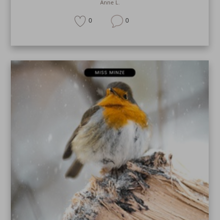
Anne L.
0
0