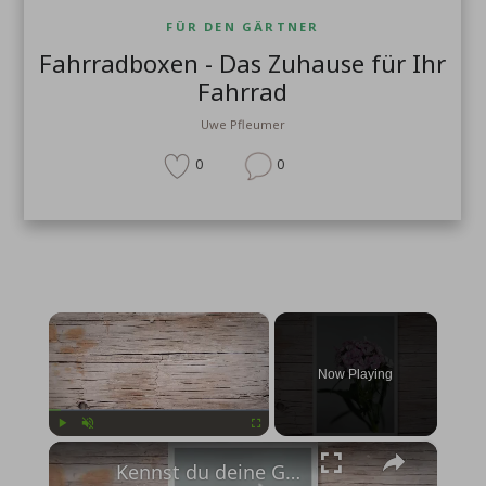
FÜR DEN GÄRTNER
Fahrradboxen - Das Zuhause für Ihr
Fahrrad
Uwe Pfleumer
0
0
×
Now Playing
×
Play
Unmute
Fullscreen
Kennst du deine Geburtsblume?