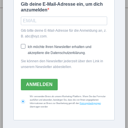
Gib deine E-Mail-Adresse ein, um dich
anzumelden
Natalie Bauer
Gib bitte deine E-Mail-Adresse für die Anmeldung an, z.
B. abc@xyz.com.
Ich möchte Ihren Newsletter erhalten und
akzeptiere die Datenschutzerklärung.
Sie können den Newsletter jederzeit über den Link in
unserem Newsletter abbestellen.
ANMELDEN
Wir verwenden Brevo als unsere Marketing-Plattform. Wenn Sie das Formular
ausfüllen und absenden, bestätigen Sie, dass die von Ihnen angegebenen
Informationen an Brevo zur Bearbeitung gemäß den
Nutzungsbedingungen
übertragen werden