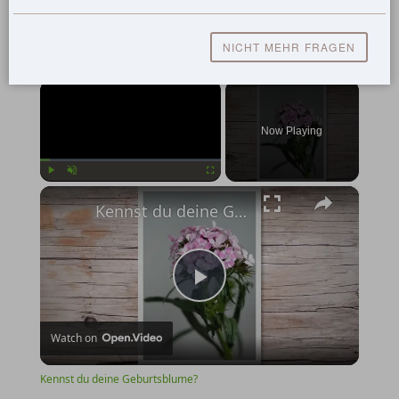
NICHT MEHR FRAGEN
×
Now Playing
×
Play
Unmute
Fullscreen
Kennst du deine Geburtsblume?
Play
Watch on
Video
Kennst du deine Geburtsblume?