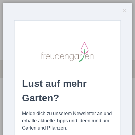
Lust auf mehr
FOTOS
FOTO HOCHLADEN
Garten?
STARTSEITE
FOTOS
STAUDEN
Melde dich zu unserem Newsletter an und
Warum du mit fertigen Pflanzplänen für deinen
erhalte aktuelle Tipps und Ideen rund um
Garten nicht glücklich wirst
Garten und Pflanzen.