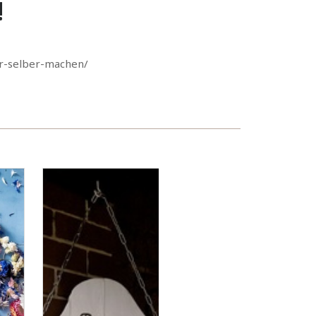
!
er-selber-machen/