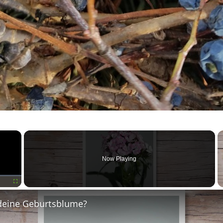
×
Now Playing
Fullscreen
deine Geburtsblume?