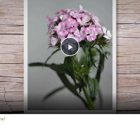
Play
Video
me?