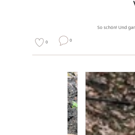
So schön! Und ga
0
0