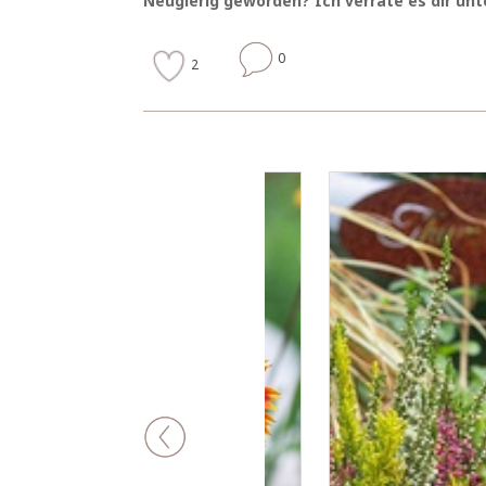
Neugierig geworden? Ich verrate es dir unt
0
2