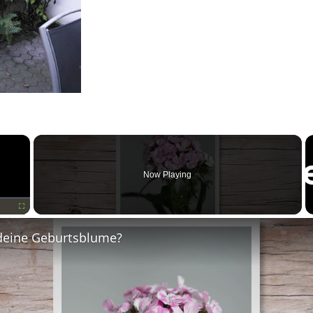
×
Now Playing
Fullscreen
deine Geburtsblume?