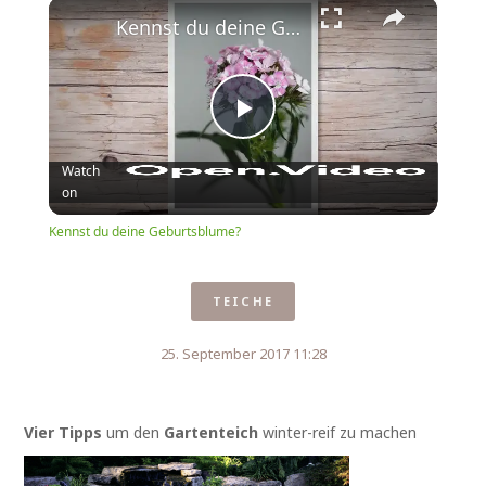
×
Play
Unmute
Fullscreen
Kennst du deine Geburtsblume?
Play
Watch
on
Video
Kennst du deine Geburtsblume?
TEICHE
25. September 2017 11:28
Vier Tipps
um den
Gartenteich
winter-reif zu machen