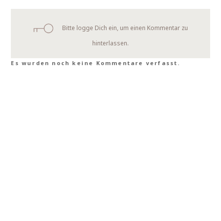
Bitte logge Dich ein, um einen Kommentar zu
hinterlassen.
Es wurden noch keine Kommentare verfasst.
Über freudengarten
Für Unternehmen
FAQ
Kontakt
Wir verwenden Affiliate-Links