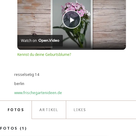
Play
Watch on
Video
Kennst du deine Geburtsblume?
resselsetig 14
berlin
www.frischegartenideen.de
FOTOS
ARTIKEL
LIKES
FOTOS (1)