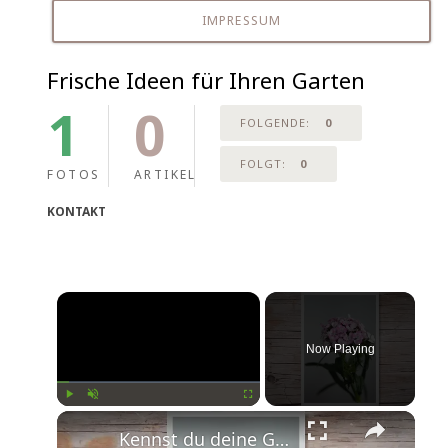
IMPRESSUM
Frische Ideen für Ihren Garten
1
0
FOLGENDE:
0
FOLGT:
0
FOTOS
ARTIKEL
KONTAKT
Now Playing
Play
Unmute
Fullscreen
Kennst du deine Geburtsblume?