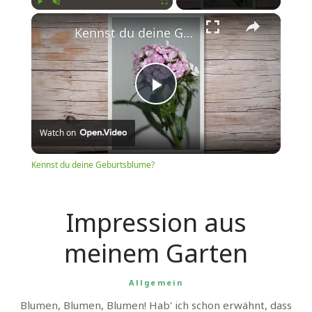
×
Play
Unmute
Fullscreen
Kennst du deine Geburtsblume?
Play
Watch on
Video
Kennst du deine Geburtsblume?
Impression aus
meinem Garten
Allgemein
Blumen, Blumen, Blumen! Hab' ich schon erwähnt, dass