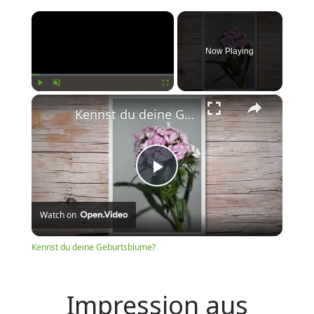
×
Now Playing
×
Play
Unmute
Fullscreen
Kennst du deine Geburtsblume?
Play
Watch on
Video
Kennst du deine Geburtsblume?
Impression aus