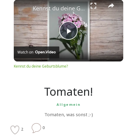
Play
Unmute
Fullscreen
Kennst du deine Geburtsblume?
Play
Watch on
Video
Kennst du deine Geburtsblume?
Tomaten!
Allgemein
Tomaten, was sonst ;-)
0
2