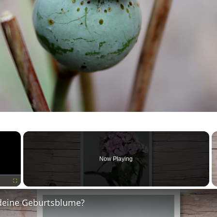
×
Now Playing
Fullscreen
deine Geburtsblume?