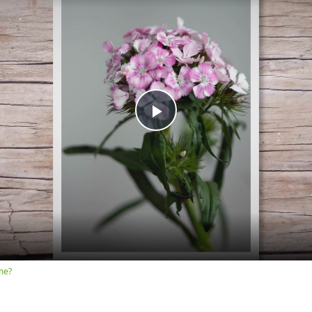
Play
Video
me?