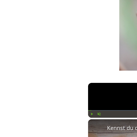
Play
Unmute
Kennst du 