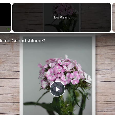
×
Now Playing
Fullscreen
deine Geburtsblume?
Play
Video