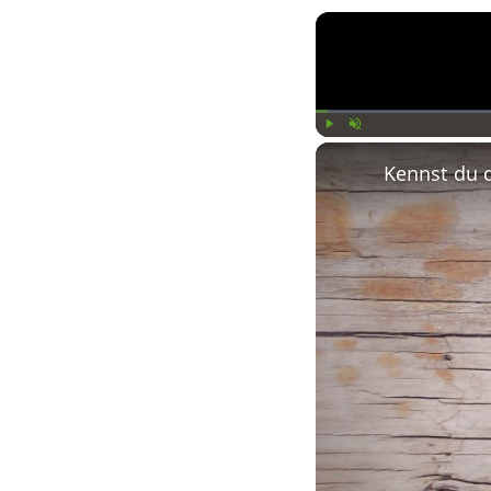
Play
Unmute
Kennst du 