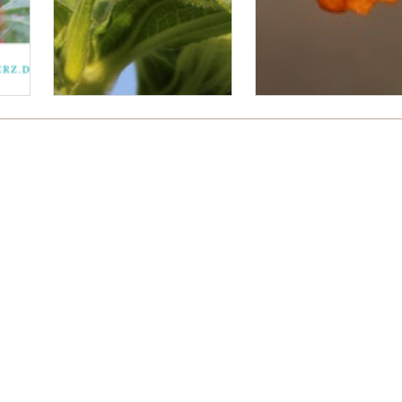
Bitte logge Dich ein, um einen Kommentar zu hinterlassen.
.
 freudengarten
Für Unternehmen
FAQ
Ko
Wir verwenden Affiliate-Links
Newsletter abonnieren