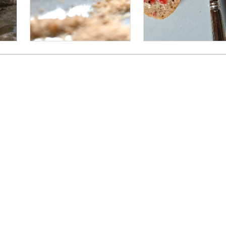
Bitte logge Dich ein, um einen Kommentar zu hinterlassen.
.
 freudengarten
Für Unternehmen
FAQ
Ko
Wir verwenden Affiliate-Links
Newsletter abonnieren