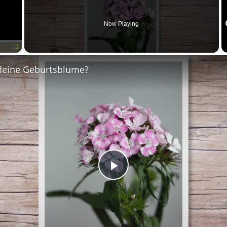
Now Playing
Fullscreen
deine Geburtsblume?
Play
Video