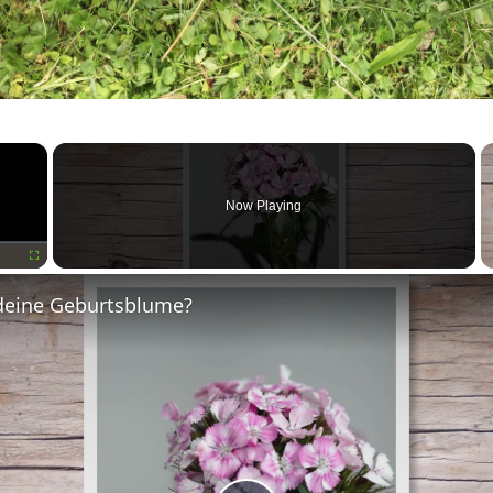
×
Now Playing
Fullscreen
deine Geburtsblume?